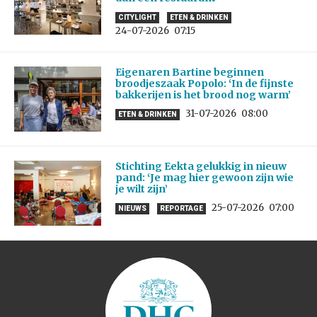
CITYLIGHT
ETEN & DRINKEN
24-07-2026
07:15
Eigenaren Bartine beginnen
broodjeszaak Popolo: ‘In de fijnste
bakkerijen is het brood nog warm’
31-07-2026
08:00
ETEN & DRINKEN
Stichting Eekta gelukkig in nieuw
pand: ‘Je mag hier gewoon zijn wie
je wilt zijn’
25-07-2026
07:00
NIEUWS
REPORTAGE