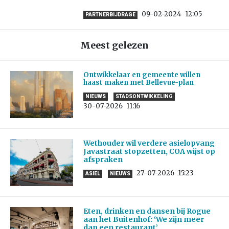
09-02-2024
12:05
PARTNERBIJDRAGE
Meest gelezen
Ontwikkelaar en gemeente willen
haast maken met Bellevue-plan
NIEUWS
STADSONTWIKKELING
30-07-2026
11:16
Wethouder wil verdere asielopvang
Javastraat stopzetten, COA wijst op
afspraken
27-07-2026
15:23
ASIEL
NIEUWS
Eten, drinken en dansen bij Rogue
aan het Buitenhof: ‘We zijn meer
dan een restaurant’