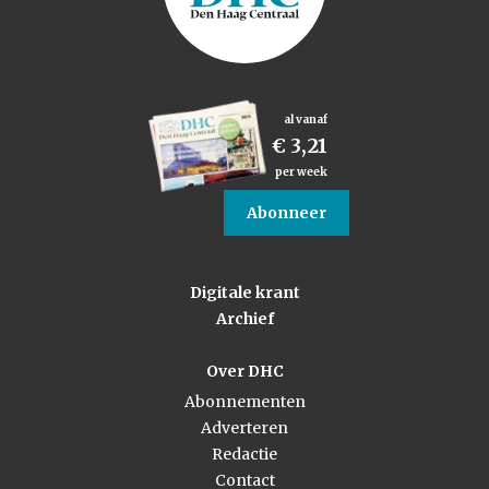
al vanaf
€ 3,21
per week
Abonneer
Digitale krant
Archief
Over DHC
Abonnementen
Adverteren
Redactie
Contact