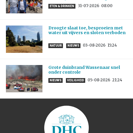
31-07-2026
08:00
ETEN & DRINKEN
Droogte slaat toe, besproeien met
water uit vijvers en sloten verboden
03-08-2026
15:24
NATUUR
NIEUWS
Grote duinbrand Wassenaar snel
onder controle
05-08-2026
21:24
NIEUWS
VEILIGHEID