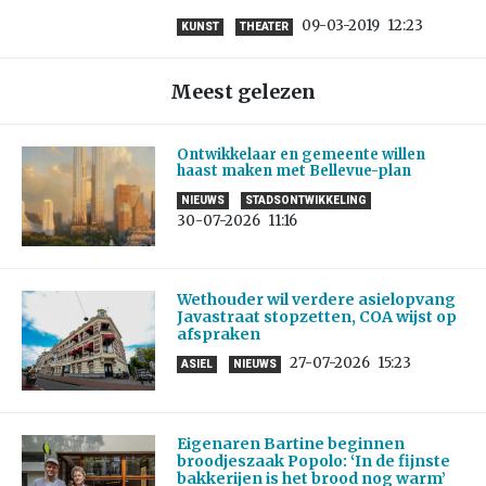
09-03-2019
12:23
KUNST
THEATER
Meest gelezen
Ontwikkelaar en gemeente willen
haast maken met Bellevue-plan
NIEUWS
STADSONTWIKKELING
30-07-2026
11:16
Wethouder wil verdere asielopvang
Javastraat stopzetten, COA wijst op
afspraken
27-07-2026
15:23
ASIEL
NIEUWS
Eigenaren Bartine beginnen
broodjeszaak Popolo: ‘In de fijnste
bakkerijen is het brood nog warm’