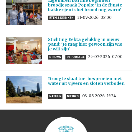
Eigenaren Bartine beginnen
broodjeszaak Popolo: ‘In de fijnste
bakkerijen is het brood nog warm’
31-07-2026
08:00
ETEN & DRINKEN
Stichting Eekta gelukkig in nieuw
pand: ‘Je mag hier gewoon zijn wie
je wilt zijn’
25-07-2026
07:00
NIEUWS
REPORTAGE
Droogte slaat toe, besproeien met
water uit vijvers en sloten verboden
03-08-2026
15:24
NATUUR
NIEUWS