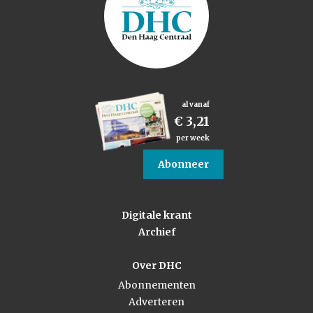
al vanaf
€ 3,21
per week
Abonneer
Digitale krant
Archief
Over DHC
Abonnementen
Adverteren