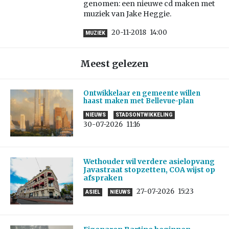
genomen: een nieuwe cd maken met
muziek van Jake Heggie.
20-11-2018
14:00
MUZIEK
Meest gelezen
Ontwikkelaar en gemeente willen
haast maken met Bellevue-plan
NIEUWS
STADSONTWIKKELING
30-07-2026
11:16
Wethouder wil verdere asielopvang
Javastraat stopzetten, COA wijst op
afspraken
27-07-2026
15:23
ASIEL
NIEUWS