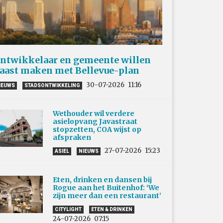
ntwikkelaar en gemeente willen
aast maken met Bellevue-plan
30-07-2026
11:16
IEUWS
STADSONTWIKKELING
Wethouder wil verdere
asielopvang Javastraat
stopzetten, COA wijst op
afspraken
27-07-2026
15:23
ASIEL
NIEUWS
Eten, drinken en dansen bij
Rogue aan het Buitenhof: ‘We
zijn meer dan een restaurant’
CITYLIGHT
ETEN & DRINKEN
24-07-2026
07:15