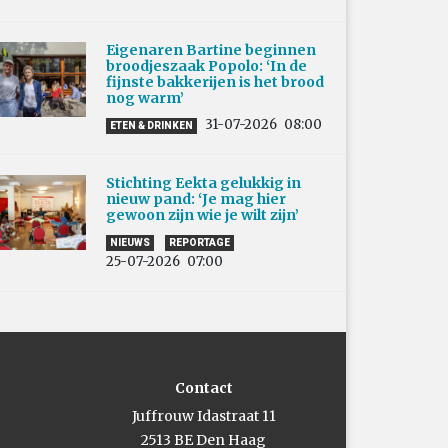
Eigenaren Bartine beginnen
broodjeszaak Popolo: ‘In de
fijnste bakkerijen is het brood
nog warm’
31-07-2026
08:00
ETEN & DRINKEN
Stichting Eekta gelukkig in
nieuw pand: ‘Je mag hier
gewoon zijn wie je wilt zijn’
NIEUWS
REPORTAGE
25-07-2026
07:00
Contact
Juffrouw Idastraat 11
2513 BE Den Haag