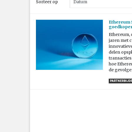
Sorteer op
Ethereum S
goedkoper
Ethereum, 
jaren met c
innovatieve
delen opsp
transacties
hoe Ethere
de gevolge
PARTNERBIJD