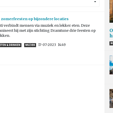
zomerfeesten op bijzondere locaties
ti verbindt mensen via muziek en lekker eten. Deze
O
iseert hij met zijn stichting Dramtune drie feesten op
h
ekken.
N
17-07-2023
14:49
ETEN & DRINKEN
MUZIEK