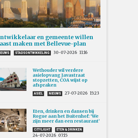
ntwikkelaar en gemeente willen
aast maken met Bellevue-plan
30-07-2026
11:16
IEUWS
STADSONTWIKKELING
Wethouder wil verdere
asielopvang Javastraat
stopzetten, COA wijst op
afspraken
27-07-2026
15:23
ASIEL
NIEUWS
Eten, drinken en dansen bij
Rogue aan het Buitenhof: ‘We
zijn meer dan een restaurant’
CITYLIGHT
ETEN & DRINKEN
24-07-2026
07:15