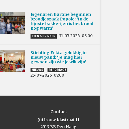
Eigenaren Bartine beginnen
broodjeszaak Popolo: ‘In de
fijnste bakkerijen is het brood
nog warm’
31-07-2026
08:00
ETEN & DRINKEN
Stichting Eekta gelukkig in
nieuw pand: ‘Je mag hier
gewoon zijn wie je wilt zijn’
NIEUWS
REPORTAGE
25-07-2026
07:00
Contact
Juffrouw Idastraat 11
2513 BE Den Haag