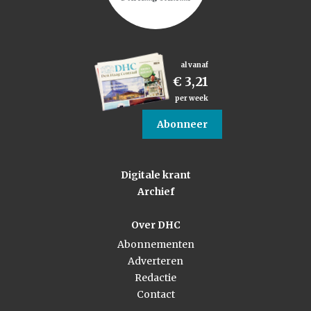
al vanaf
€ 3,21
per week
Abonneer
Digitale krant
Archief
Over DHC
Abonnementen
Adverteren
Redactie
Contact