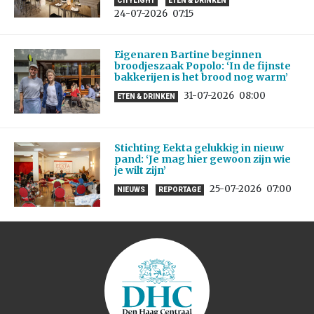
CITYLIGHT
ETEN & DRINKEN
24-07-2026
07:15
Eigenaren Bartine beginnen
broodjeszaak Popolo: ‘In de fijnste
bakkerijen is het brood nog warm’
31-07-2026
08:00
ETEN & DRINKEN
Stichting Eekta gelukkig in nieuw
pand: ‘Je mag hier gewoon zijn wie
je wilt zijn’
25-07-2026
07:00
NIEUWS
REPORTAGE