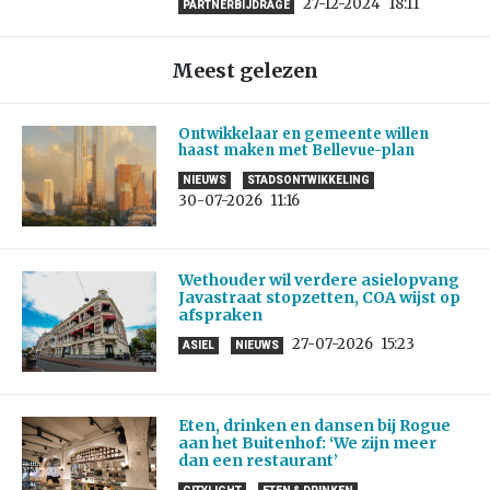
27-12-2024
18:11
PARTNERBIJDRAGE
Meest gelezen
Ontwikkelaar en gemeente willen
haast maken met Bellevue-plan
NIEUWS
STADSONTWIKKELING
30-07-2026
11:16
Wethouder wil verdere asielopvang
Javastraat stopzetten, COA wijst op
afspraken
27-07-2026
15:23
ASIEL
NIEUWS
Eten, drinken en dansen bij Rogue
aan het Buitenhof: ‘We zijn meer
dan een restaurant’