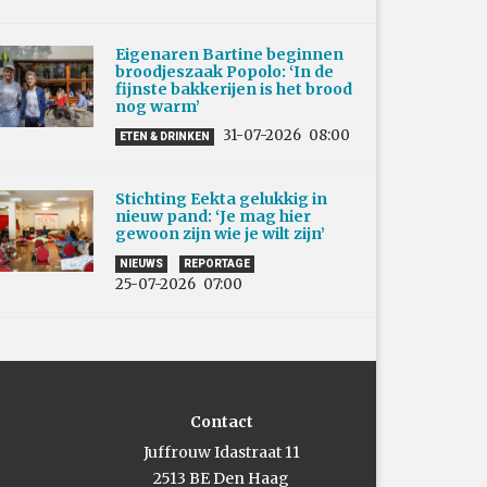
Eigenaren Bartine beginnen
broodjeszaak Popolo: ‘In de
fijnste bakkerijen is het brood
nog warm’
31-07-2026
08:00
ETEN & DRINKEN
Stichting Eekta gelukkig in
nieuw pand: ‘Je mag hier
gewoon zijn wie je wilt zijn’
NIEUWS
REPORTAGE
25-07-2026
07:00
Contact
Juffrouw Idastraat 11
2513 BE Den Haag