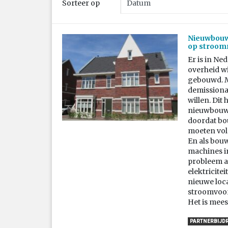
Sorteer op
Nieuwbouwp
op stroom
Er is in Ne
overheid wi
gebouwd. M
demissiona
willen. Dit
nieuwbouww
doordat bou
moeten vold
En als bou
machines in
probleem aa
elektricite
nieuwe loca
stroomvoorz
Het is mees
PARTNERBIJD