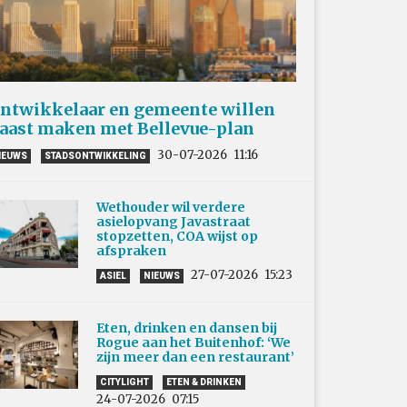
ntwikkelaar en gemeente willen
aast maken met Bellevue-plan
30-07-2026
11:16
IEUWS
STADSONTWIKKELING
Wethouder wil verdere
asielopvang Javastraat
stopzetten, COA wijst op
afspraken
27-07-2026
15:23
ASIEL
NIEUWS
Eten, drinken en dansen bij
Rogue aan het Buitenhof: ‘We
zijn meer dan een restaurant’
CITYLIGHT
ETEN & DRINKEN
24-07-2026
07:15