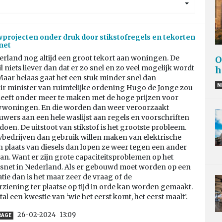
rojecten onder druk door stikstofregels en tekorten
net
derland nog altijd een groot tekort aan woningen. De
O
l niets liever dan dat er zo snel en zo veel mogelijk wordt
h
aar helaas gaat het een stuk minder snel dan
N
ir minister van ruimtelijke ordening Hugo de Jonge zou
 heeft onder meer te maken met de hoge prijzen voor
oningen. En die worden dan weer veroorzaakt
wers aan een hele waslijst aan regels en voorschriften
oen. De uitstoot van stikstof is het grootste probleem.
wbedrijven dan gebruik willen maken van elektrische
 plaats van diesels dan lopen ze weer tegen een ander
n. Want er zijn grote capaciteitsproblemen op het
itsnet in Nederland. Als er gebouwd moet worden op een
tie dan is het maar zeer de vraag of de
iening ter plaatse op tijd in orde kan worden gemaakt.
tal een kwestie van ‘wie het eerst komt, het eerst maalt’.
26-02-2024
13:09
RAGE