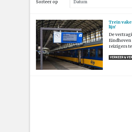
Sorteer op
Trein vake
lijn’
De vertrag
Eindhoven C
reizigers te
VERKEER & VE