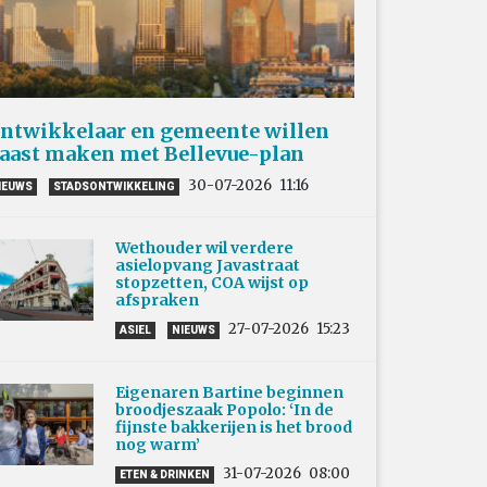
ntwikkelaar en gemeente willen
aast maken met Bellevue-plan
30-07-2026
11:16
IEUWS
STADSONTWIKKELING
Wethouder wil verdere
asielopvang Javastraat
stopzetten, COA wijst op
afspraken
27-07-2026
15:23
ASIEL
NIEUWS
Eigenaren Bartine beginnen
broodjeszaak Popolo: ‘In de
fijnste bakkerijen is het brood
nog warm’
31-07-2026
08:00
ETEN & DRINKEN