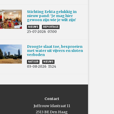
Stichting Eekta gelukkig in
nieuw pand: ‘Je mag hier
gewoon zijn wie je wilt zijn’
NIEUWS
REPORTAGE
25-07-2026
07:00
Droogte slaat toe, besproeien
met water uit vijvers en sloten
verboden
NATUUR
NIEUWS
03-08-2026
15:24
Contact
Juffrouw Idastraat 11
2513 BE Den Haag