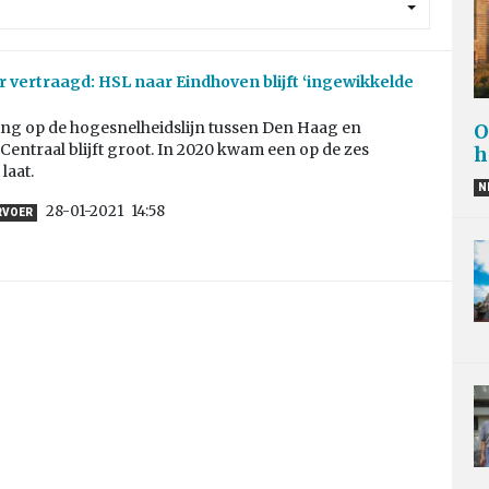
r vertraagd: HSL naar Eindhoven blijft ‘ingewikkelde
ing op de hogesnelheidslijn tussen Den Haag en
O
entraal blijft groot. In 2020 kwam een op de zes
h
 laat.
N
28-01-2021
14:58
RVOER