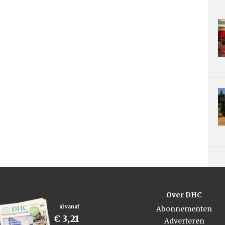
Over DHC
al vanaf
Abonnementen
€ 3,21
Adverteren