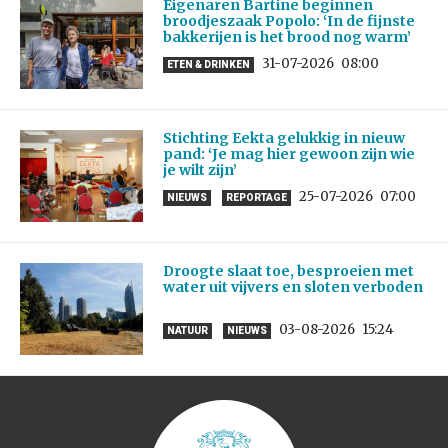
Eigenaren Bartine beginnen
broodjeszaak Popolo: ‘In de fijnste
bakkerijen is het brood nog warm’
31-07-2026
08:00
ETEN & DRINKEN
Stichting Eekta gelukkig in nieuw
pand: ‘Je mag hier gewoon zijn wie
je wilt zijn’
25-07-2026
07:00
NIEUWS
REPORTAGE
Droogte slaat toe, besproeien met
water uit vijvers en sloten verboden
03-08-2026
15:24
NATUUR
NIEUWS