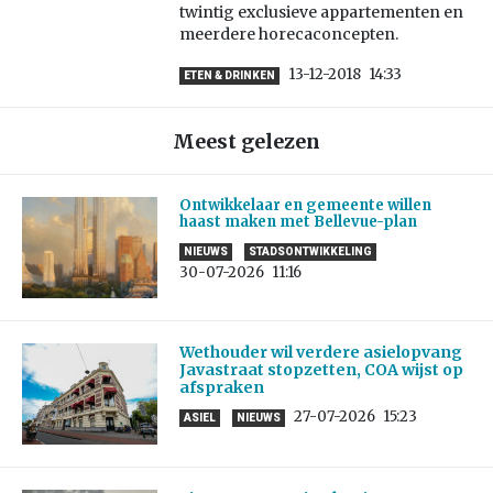
twintig exclusieve appartementen en
meerdere horecaconcepten.
13-12-2018
14:33
ETEN & DRINKEN
Meest gelezen
Ontwikkelaar en gemeente willen
haast maken met Bellevue-plan
NIEUWS
STADSONTWIKKELING
30-07-2026
11:16
Wethouder wil verdere asielopvang
Javastraat stopzetten, COA wijst op
afspraken
27-07-2026
15:23
ASIEL
NIEUWS