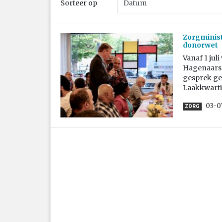
Sorteer op
Zorgminis
donorwet
Vanaf 1 jul
Hagenaars 
gesprek ge
Laakkwarti
03-0
ZORG