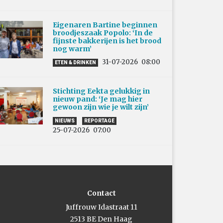
Eigenaren Bartine beginnen
broodjeszaak Popolo: ‘In de
fijnste bakkerijen is het brood
nog warm’
31-07-2026
08:00
ETEN & DRINKEN
Stichting Eekta gelukkig in
nieuw pand: ‘Je mag hier
gewoon zijn wie je wilt zijn’
NIEUWS
REPORTAGE
25-07-2026
07:00
Contact
Juffrouw Idastraat 11
2513 BE Den Haag