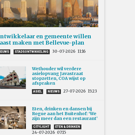
ntwikkelaar en gemeente willen
aast maken met Bellevue-plan
30-07-2026
11:16
IEUWS
STADSONTWIKKELING
Wethouder wil verdere
asielopvang Javastraat
stopzetten, COA wijst op
afspraken
27-07-2026
15:23
ASIEL
NIEUWS
Eten, drinken en dansen bij
Rogue aan het Buitenhof: ‘We
zijn meer dan een restaurant’
CITYLIGHT
ETEN & DRINKEN
24-07-2026
07:15