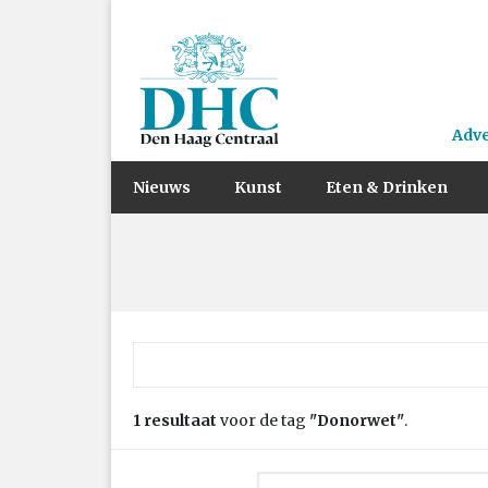
Adv
Nieuws
Kunst
Eten & Drinken
Zoek naar:
1 resultaat
voor de tag
"Donorwet"
.