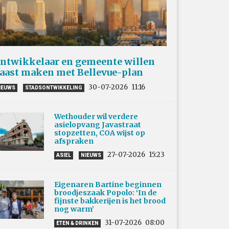
ntwikkelaar en gemeente willen
aast maken met Bellevue-plan
30-07-2026
11:16
IEUWS
STADSONTWIKKELING
Wethouder wil verdere
asielopvang Javastraat
stopzetten, COA wijst op
afspraken
27-07-2026
15:23
ASIEL
NIEUWS
Eigenaren Bartine beginnen
broodjeszaak Popolo: ‘In de
fijnste bakkerijen is het brood
nog warm’
31-07-2026
08:00
ETEN & DRINKEN