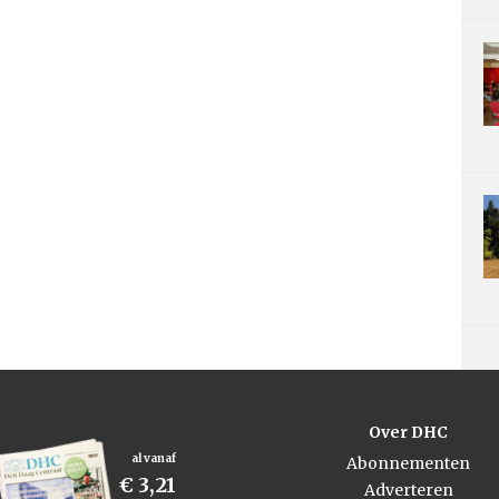
Over DHC
al vanaf
Abonnementen
€ 3,21
Adverteren