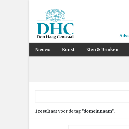
Adv
Nieuws
Kunst
Eten & Drinken
Zoek naar:
1 resultaat
voor de tag
"domeinnaam"
.