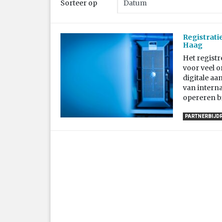
Sorteer op
Registrati
Haag
Het regist
voor veel o
digitale aa
van interna
opereren b
PARTNERBIJD