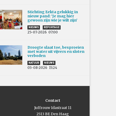
Stichting Eekta gelukkig in
nieuw pand: ‘Je mag hier
gewoon zijn wie je wilt zijn’
NIEUWS
REPORTAGE
25-07-2026
07:00
Droogte slaat toe, besproeien
met water uit vijvers en sloten
verboden
NATUUR
NIEUWS
03-08-2026
15:24
Contact
Juffrouw Idastraat 11
2513 BE Den Haag