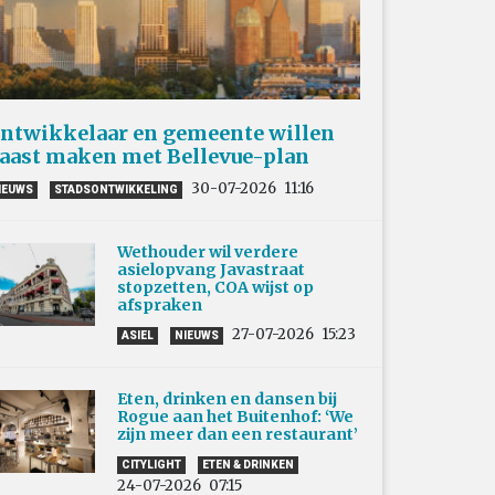
ntwikkelaar en gemeente willen
aast maken met Bellevue-plan
30-07-2026
11:16
IEUWS
STADSONTWIKKELING
Wethouder wil verdere
asielopvang Javastraat
stopzetten, COA wijst op
afspraken
27-07-2026
15:23
ASIEL
NIEUWS
Eten, drinken en dansen bij
Rogue aan het Buitenhof: ‘We
zijn meer dan een restaurant’
CITYLIGHT
ETEN & DRINKEN
24-07-2026
07:15