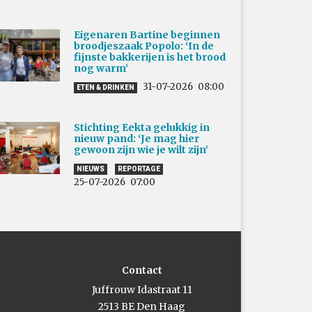
Eigenaren Bartine beginnen
broodjeszaak Popolo: ‘In de
fijnste bakkerijen is het brood
nog warm’
31-07-2026
08:00
ETEN & DRINKEN
Stichting Eekta gelukkig in
nieuw pand: ‘Je mag hier
gewoon zijn wie je wilt zijn’
NIEUWS
REPORTAGE
25-07-2026
07:00
Contact
Juffrouw Idastraat 11
2513 BE Den Haag