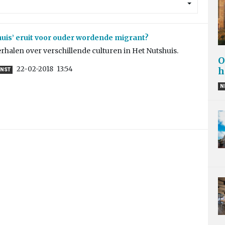
thuis’ eruit voor ouder wordende migrant?
erhalen over verschillende culturen in Het Nutshuis.
O
22-02-2018
13:54
h
UNST
N