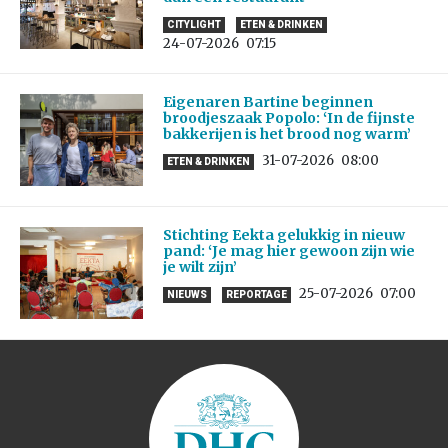
CITYLIGHT
ETEN & DRINKEN
24-07-2026
07:15
Eigenaren Bartine beginnen
broodjeszaak Popolo: ‘In de fijnste
bakkerijen is het brood nog warm’
31-07-2026
08:00
ETEN & DRINKEN
Stichting Eekta gelukkig in nieuw
pand: ‘Je mag hier gewoon zijn wie
je wilt zijn’
25-07-2026
07:00
NIEUWS
REPORTAGE