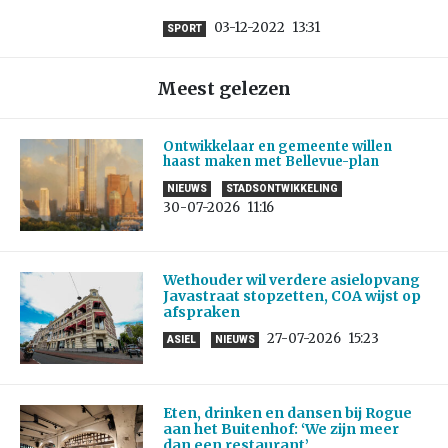
03-12-2022
13:31
SPORT
Meest gelezen
Ontwikkelaar en gemeente willen
haast maken met Bellevue-plan
NIEUWS
STADSONTWIKKELING
30-07-2026
11:16
Wethouder wil verdere asielopvang
Javastraat stopzetten, COA wijst op
afspraken
27-07-2026
15:23
ASIEL
NIEUWS
Eten, drinken en dansen bij Rogue
aan het Buitenhof: ‘We zijn meer
dan een restaurant’