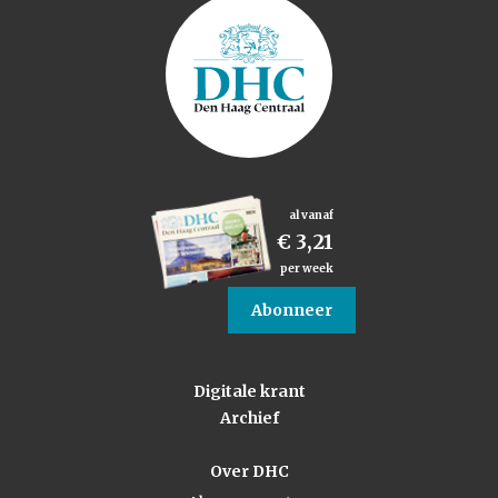
al vanaf
€ 3,21
per week
Abonneer
Digitale krant
Archief
Over DHC