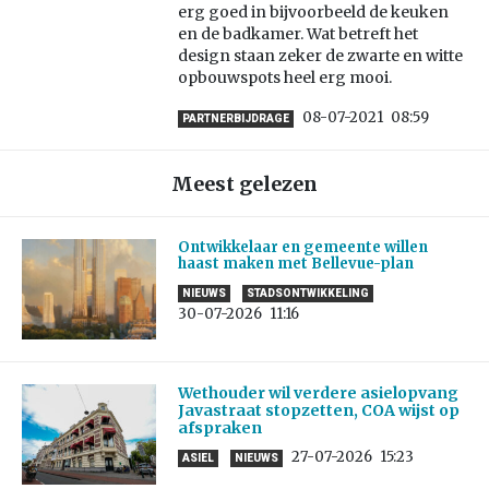
erg goed in bijvoorbeeld de keuken
en de badkamer. Wat betreft het
design staan zeker de zwarte en witte
opbouwspots heel erg mooi.
08-07-2021
08:59
PARTNERBIJDRAGE
Meest gelezen
Ontwikkelaar en gemeente willen
haast maken met Bellevue-plan
NIEUWS
STADSONTWIKKELING
30-07-2026
11:16
Wethouder wil verdere asielopvang
Javastraat stopzetten, COA wijst op
afspraken
27-07-2026
15:23
ASIEL
NIEUWS