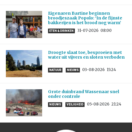
Eigenaren Bartine beginnen
broodjeszaak Popolo: ‘In de fijnste
bakkerijen is het brood nog warm’
31-07-2026
08:00
ETEN & DRINKEN
Droogte slaat toe, besproeien met
water uit vijvers en sloten verboden
03-08-2026
15:24
NATUUR
NIEUWS
Grote duinbrand Wassenaar snel
onder controle
05-08-2026
21:24
NIEUWS
VEILIGHEID