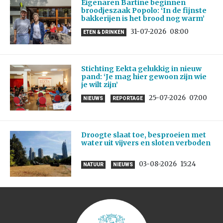
Eigenaren Bartine beginnen
broodjeszaak Popolo: ‘In de fijnste
bakkerijen is het brood nog warm’
31-07-2026
08:00
ETEN & DRINKEN
Stichting Eekta gelukkig in nieuw
pand: ‘Je mag hier gewoon zijn wie
je wilt zijn’
25-07-2026
07:00
NIEUWS
REPORTAGE
Droogte slaat toe, besproeien met
water uit vijvers en sloten verboden
03-08-2026
15:24
NATUUR
NIEUWS