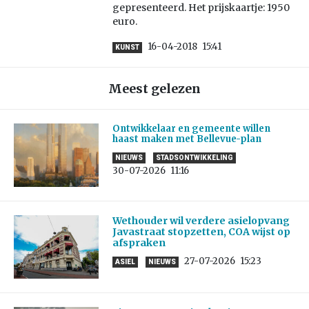
gepresenteerd. Het prijskaartje: 1950
euro.
16-04-2018
15:41
KUNST
Meest gelezen
Ontwikkelaar en gemeente willen
haast maken met Bellevue-plan
NIEUWS
STADSONTWIKKELING
30-07-2026
11:16
Wethouder wil verdere asielopvang
Javastraat stopzetten, COA wijst op
afspraken
27-07-2026
15:23
ASIEL
NIEUWS