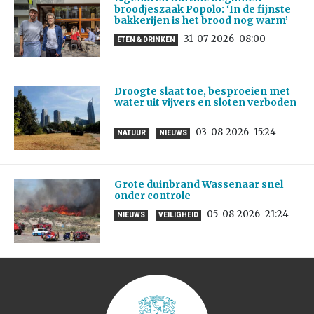
broodjeszaak Popolo: ‘In de fijnste
bakkerijen is het brood nog warm’
31-07-2026
08:00
ETEN & DRINKEN
Droogte slaat toe, besproeien met
water uit vijvers en sloten verboden
03-08-2026
15:24
NATUUR
NIEUWS
Grote duinbrand Wassenaar snel
onder controle
05-08-2026
21:24
NIEUWS
VEILIGHEID