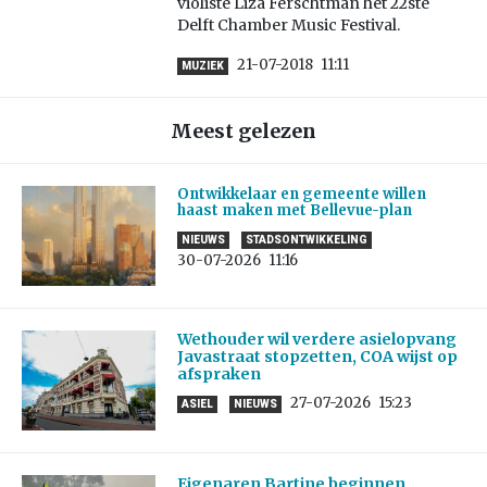
violiste Liza Ferschtman het 22ste
Delft Chamber Music Festival.
21-07-2018
11:11
MUZIEK
Meest gelezen
Ontwikkelaar en gemeente willen
haast maken met Bellevue-plan
NIEUWS
STADSONTWIKKELING
30-07-2026
11:16
Wethouder wil verdere asielopvang
Javastraat stopzetten, COA wijst op
afspraken
27-07-2026
15:23
ASIEL
NIEUWS
Eigenaren Bartine beginnen