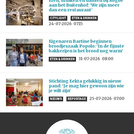
Eten, drinken en dansen bij Rogue
aan het Buitenhof: ‘We zijn meer
dan een restaurant’
CITYLIGHT
ETEN & DRINKEN
24-07-2026
07:15
Eigenaren Bartine beginnen
broodjeszaak Popolo: ‘In de fijnste
bakkerijen is het brood nog warm’
31-07-2026
08:00
ETEN & DRINKEN
Stichting Eekta gelukkig in nieuw
pand: ‘Je mag hier gewoon zijn wie
je wilt zijn’
25-07-2026
07:00
NIEUWS
REPORTAGE