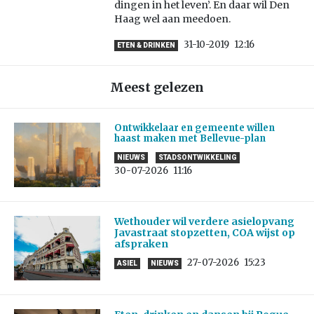
dingen in het leven’. En daar wil Den
Haag wel aan meedoen.
31-10-2019
12:16
ETEN & DRINKEN
Meest gelezen
Ontwikkelaar en gemeente willen
haast maken met Bellevue-plan
NIEUWS
STADSONTWIKKELING
30-07-2026
11:16
Wethouder wil verdere asielopvang
Javastraat stopzetten, COA wijst op
afspraken
27-07-2026
15:23
ASIEL
NIEUWS