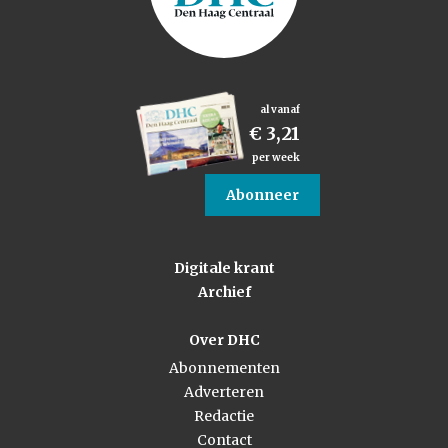
al vanaf
€ 3,21
per week
Abonneer
Digitale krant
Archief
Over DHC
Abonnementen
Adverteren
Redactie
Contact