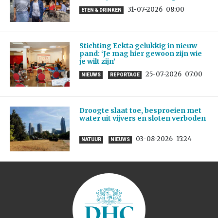
31-07-2026
08:00
ETEN & DRINKEN
Stichting Eekta gelukkig in nieuw
pand: ‘Je mag hier gewoon zijn wie
je wilt zijn’
25-07-2026
07:00
NIEUWS
REPORTAGE
Droogte slaat toe, besproeien met
water uit vijvers en sloten verboden
03-08-2026
15:24
NATUUR
NIEUWS