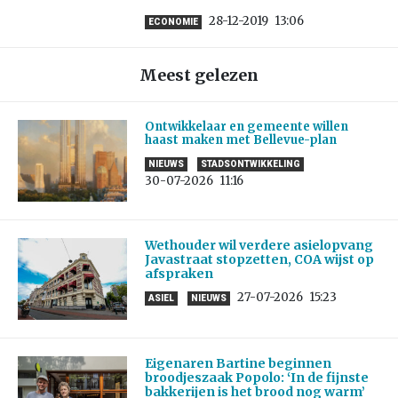
28-12-2019
13:06
ECONOMIE
Meest gelezen
Ontwikkelaar en gemeente willen
haast maken met Bellevue-plan
NIEUWS
STADSONTWIKKELING
30-07-2026
11:16
Wethouder wil verdere asielopvang
Javastraat stopzetten, COA wijst op
afspraken
27-07-2026
15:23
ASIEL
NIEUWS
Eigenaren Bartine beginnen
broodjeszaak Popolo: ‘In de fijnste
bakkerijen is het brood nog warm’