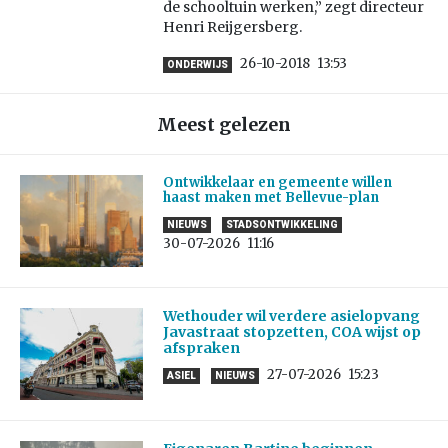
de schooltuin werken,” zegt directeur
Henri Reijgersberg.
26-10-2018
13:53
ONDERWIJS
Meest gelezen
Ontwikkelaar en gemeente willen
haast maken met Bellevue-plan
NIEUWS
STADSONTWIKKELING
30-07-2026
11:16
Wethouder wil verdere asielopvang
Javastraat stopzetten, COA wijst op
afspraken
27-07-2026
15:23
ASIEL
NIEUWS