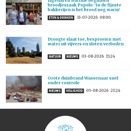
Eigenaren Bartine beginnen
broodjeszaak Popolo: ‘In de fijnste
bakkerijen is het brood nog warm’
31-07-2026
08:00
ETEN & DRINKEN
Droogte slaat toe, besproeien met
water uit vijvers en sloten verboden
03-08-2026
15:24
NATUUR
NIEUWS
Grote duinbrand Wassenaar snel
onder controle
05-08-2026
21:24
NIEUWS
VEILIGHEID