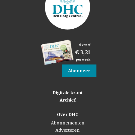
al vanaf
€ 3,21
per week
Abonneer
Digitale krant
Archief
Over DHC
Abonnementen
Adverteren