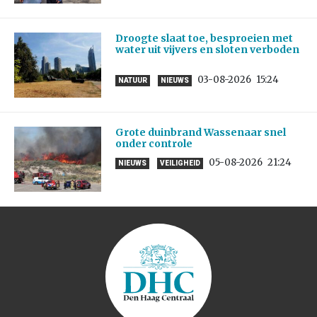
Droogte slaat toe, besproeien met
water uit vijvers en sloten verboden
03-08-2026
15:24
NATUUR
NIEUWS
Grote duinbrand Wassenaar snel
onder controle
05-08-2026
21:24
NIEUWS
VEILIGHEID