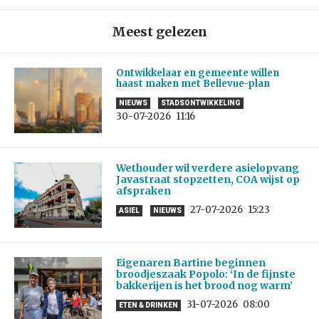
Meest gelezen
Ontwikkelaar en gemeente willen
haast maken met Bellevue-plan
NIEUWS
STADSONTWIKKELING
30-07-2026
11:16
Wethouder wil verdere asielopvang
Javastraat stopzetten, COA wijst op
afspraken
27-07-2026
15:23
ASIEL
NIEUWS
Eigenaren Bartine beginnen
broodjeszaak Popolo: ‘In de fijnste
bakkerijen is het brood nog warm’
31-07-2026
08:00
ETEN & DRINKEN