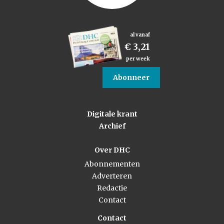
al vanaf
€ 3,21
per week
Abonneer
Digitale krant
Archief
Over DHC
Abonnementen
Adverteren
Redactie
Contact
Contact