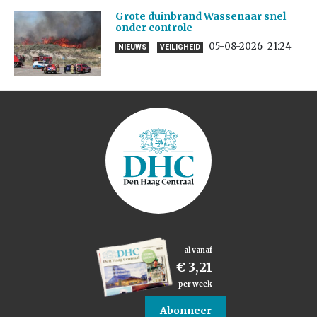
Grote duinbrand Wassenaar snel
onder controle
05-08-2026
21:24
NIEUWS
VEILIGHEID
al vanaf
€ 3,21
per week
Abonneer