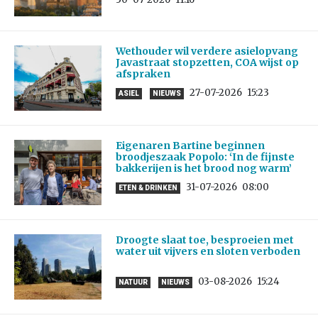
Wethouder wil verdere asielopvang
Javastraat stopzetten, COA wijst op
afspraken
27-07-2026
15:23
ASIEL
NIEUWS
Eigenaren Bartine beginnen
broodjeszaak Popolo: ‘In de fijnste
bakkerijen is het brood nog warm’
31-07-2026
08:00
ETEN & DRINKEN
Droogte slaat toe, besproeien met
water uit vijvers en sloten verboden
03-08-2026
15:24
NATUUR
NIEUWS