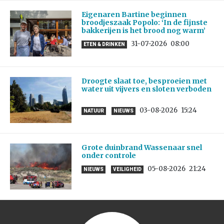
Eigenaren Bartine beginnen
broodjeszaak Popolo: ‘In de fijnste
bakkerijen is het brood nog warm’
31-07-2026
08:00
ETEN & DRINKEN
Droogte slaat toe, besproeien met
water uit vijvers en sloten verboden
03-08-2026
15:24
NATUUR
NIEUWS
Grote duinbrand Wassenaar snel
onder controle
05-08-2026
21:24
NIEUWS
VEILIGHEID