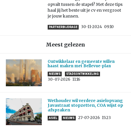
opvalt tussen de stapel? Met deze tips
haal jij het beste uit je cv en vergroot
je jouw kansen.
30-11-2024
09:10
PARTNERBIJDRAGE
Meest gelezen
Ontwikkelaar en gemeente willen
haast maken met Bellevue-plan
NIEUWS
STADSONTWIKKELING
30-07-2026
11:16
Wethouder wil verdere asielopvang
Javastraat stopzetten, COA wijst op
afspraken
27-07-2026
15:23
ASIEL
NIEUWS