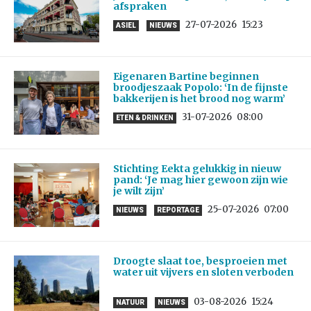
afspraken
27-07-2026
15:23
ASIEL
NIEUWS
Eigenaren Bartine beginnen
broodjeszaak Popolo: ‘In de fijnste
bakkerijen is het brood nog warm’
31-07-2026
08:00
ETEN & DRINKEN
Stichting Eekta gelukkig in nieuw
pand: ‘Je mag hier gewoon zijn wie
je wilt zijn’
25-07-2026
07:00
NIEUWS
REPORTAGE
Droogte slaat toe, besproeien met
water uit vijvers en sloten verboden
03-08-2026
15:24
NATUUR
NIEUWS