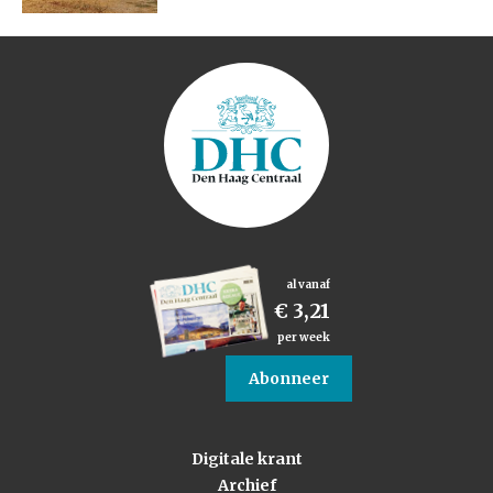
al vanaf
€ 3,21
per week
Abonneer
Digitale krant
Archief