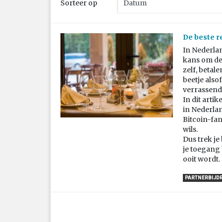
Sorteer op
De beste r
In Nederlan
kans om de
zelf, betal
beetje also
verrassend
In dit art
in Nederlan
Bitcoin-fan
wils.
Dus trek je
je toegang 
ooit wordt.
PARTNERBIJD