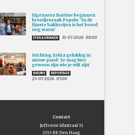
Eigenaren Bartine beginnen
broodjeszaak Popolo: ‘In de
fijnste bakkerijen is het brood
nog warm’
31-07-2026
08:00
ETEN & DRINKEN
Stichting Eekta gelukkig in
nieuw pand: ‘Je mag hier
gewoon zijn wie je wilt zijn’
NIEUWS
REPORTAGE
25-07-2026
07:00
Contact
Juffrouw Idastraat 11
2513 BE Den Haag