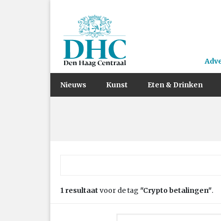
Adv
Nieuws
Kunst
Eten & Drinken
Zoek naar:
1 resultaat
voor de tag
"Crypto betalingen"
.