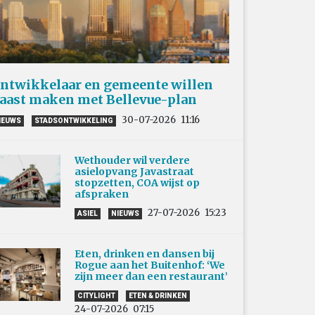
ntwikkelaar en gemeente willen
aast maken met Bellevue-plan
30-07-2026
11:16
IEUWS
STADSONTWIKKELING
Wethouder wil verdere
asielopvang Javastraat
stopzetten, COA wijst op
afspraken
27-07-2026
15:23
ASIEL
NIEUWS
Eten, drinken en dansen bij
Rogue aan het Buitenhof: ‘We
zijn meer dan een restaurant’
CITYLIGHT
ETEN & DRINKEN
24-07-2026
07:15