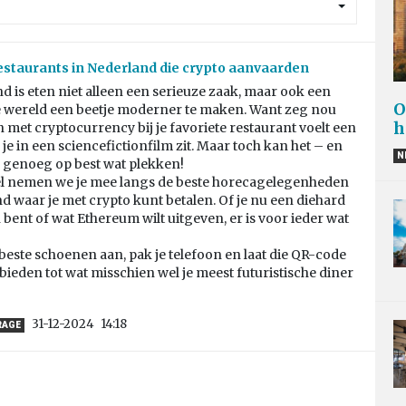
estaurants in Nederland die crypto aanvaarden
d is eten niet alleen een serieuze zaak, maar ook een
O
 wereld een beetje moderner te maken. Want zeg nou
h
en met cryptocurrency bij je favoriete restaurant voelt een
f je in een sciencefictionfilm zit. Maar toch kan het – en
N
 genoeg op best wat plekken!
ikel nemen we je mee langs de beste horecagelegenheden
d waar je met crypto kunt betalen. Of je nu een diehard
 bent of wat Ethereum wilt uitgeven, er is voor ieder wat
 beste schoenen aan, pak je telefoon en laat die QR-code
bieden tot wat misschien wel je meest futuristische diner
31-12-2024
14:18
RAGE