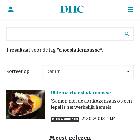
Zoek naar:
1 resultaat
voor de tag
"chocolademousse"
.
Sorteer op
Ultieme chocolademousse
‘Samen met de abrikozensaus op een
lepel is het werkelijk hemels’
22-02-2018
13:14
ETEN & DRINKEN
Meest gelezen