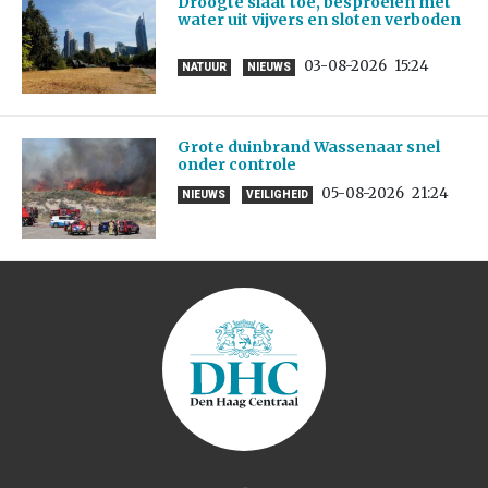
Droogte slaat toe, besproeien met
water uit vijvers en sloten verboden
03-08-2026
15:24
NATUUR
NIEUWS
Grote duinbrand Wassenaar snel
onder controle
05-08-2026
21:24
NIEUWS
VEILIGHEID