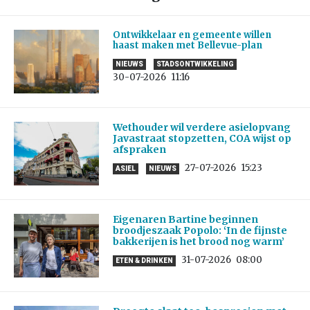
Ontwikkelaar en gemeente willen
haast maken met Bellevue-plan
NIEUWS
STADSONTWIKKELING
30-07-2026
11:16
Wethouder wil verdere asielopvang
Javastraat stopzetten, COA wijst op
afspraken
27-07-2026
15:23
ASIEL
NIEUWS
Eigenaren Bartine beginnen
broodjeszaak Popolo: ‘In de fijnste
bakkerijen is het brood nog warm’
31-07-2026
08:00
ETEN & DRINKEN