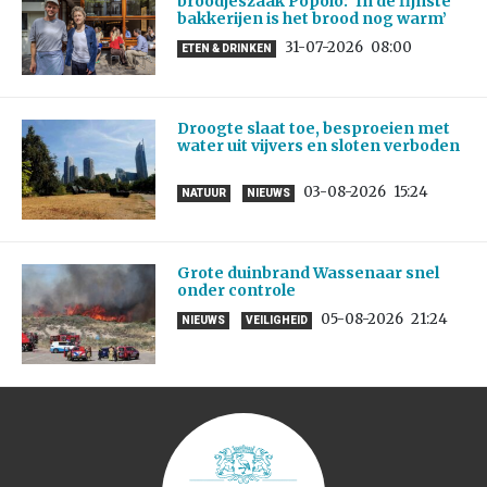
broodjeszaak Popolo: ‘In de fijnste
bakkerijen is het brood nog warm’
31-07-2026
08:00
ETEN & DRINKEN
Droogte slaat toe, besproeien met
water uit vijvers en sloten verboden
03-08-2026
15:24
NATUUR
NIEUWS
Grote duinbrand Wassenaar snel
onder controle
05-08-2026
21:24
NIEUWS
VEILIGHEID