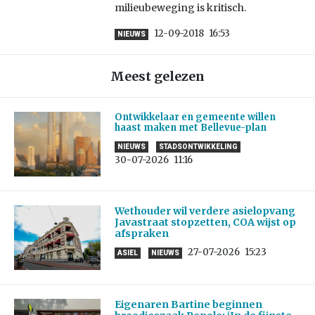
milieubeweging is kritisch.
12-09-2018
16:53
NIEUWS
Meest gelezen
Ontwikkelaar en gemeente willen
haast maken met Bellevue-plan
NIEUWS
STADSONTWIKKELING
30-07-2026
11:16
Wethouder wil verdere asielopvang
Javastraat stopzetten, COA wijst op
afspraken
27-07-2026
15:23
ASIEL
NIEUWS
Eigenaren Bartine beginnen