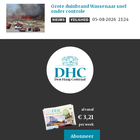
Grote duinbrand Wassenaar snel
onder controle
05-08-2026
21:24
NIEUWS
VEILIGHEID
al vanaf
€ 3,21
per week
Abonneer