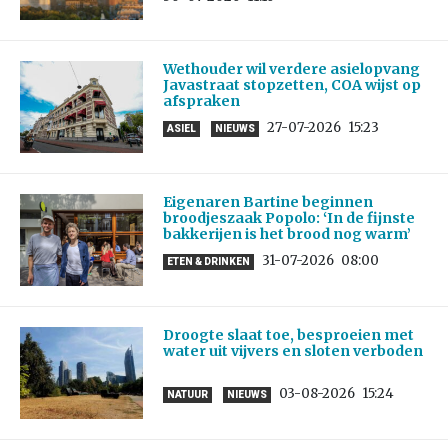
Wethouder wil verdere asielopvang
Javastraat stopzetten, COA wijst op
afspraken
27-07-2026
15:23
ASIEL
NIEUWS
Eigenaren Bartine beginnen
broodjeszaak Popolo: ‘In de fijnste
bakkerijen is het brood nog warm’
31-07-2026
08:00
ETEN & DRINKEN
Droogte slaat toe, besproeien met
water uit vijvers en sloten verboden
03-08-2026
15:24
NATUUR
NIEUWS