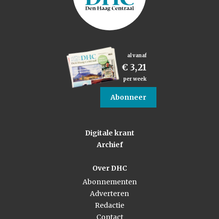
al vanaf
€ 3,21
per week
Abonneer
Digitale krant
Archief
Over DHC
Abonnementen
Adverteren
Redactie
Contact