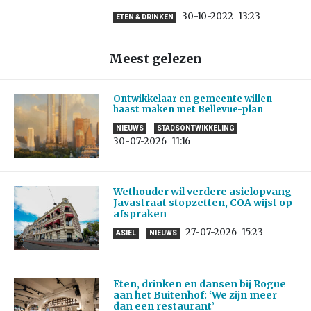
30-10-2022
13:23
ETEN & DRINKEN
Meest gelezen
Ontwikkelaar en gemeente willen
haast maken met Bellevue-plan
NIEUWS
STADSONTWIKKELING
30-07-2026
11:16
Wethouder wil verdere asielopvang
Javastraat stopzetten, COA wijst op
afspraken
27-07-2026
15:23
ASIEL
NIEUWS
Eten, drinken en dansen bij Rogue
aan het Buitenhof: ‘We zijn meer
dan een restaurant’