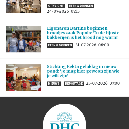
CITYLIGHT
ETEN & DRINKEN
24-07-2026
07:15
Eigenaren Bartine beginnen
broodjeszaak Popolo: ‘In de fijnste
bakkerijen is het brood nog warm’
31-07-2026
08:00
ETEN & DRINKEN
Stichting Eekta gelukkig in nieuw
pand: ‘Je mag hier gewoon zijn wie
je wilt zijn’
25-07-2026
07:00
NIEUWS
REPORTAGE