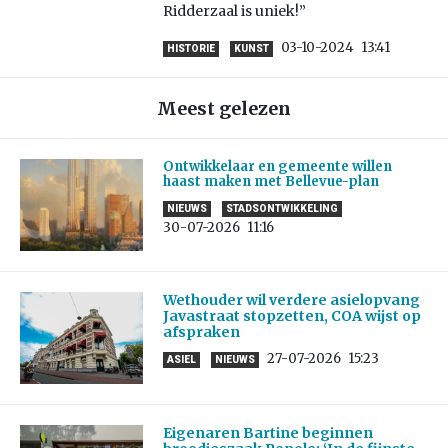
Ridderzaal is uniek!”
03-10-2024
13:41
HISTORIE
KUNST
Meest gelezen
Ontwikkelaar en gemeente willen
haast maken met Bellevue-plan
NIEUWS
STADSONTWIKKELING
30-07-2026
11:16
Wethouder wil verdere asielopvang
Javastraat stopzetten, COA wijst op
afspraken
27-07-2026
15:23
ASIEL
NIEUWS
Eigenaren Bartine beginnen