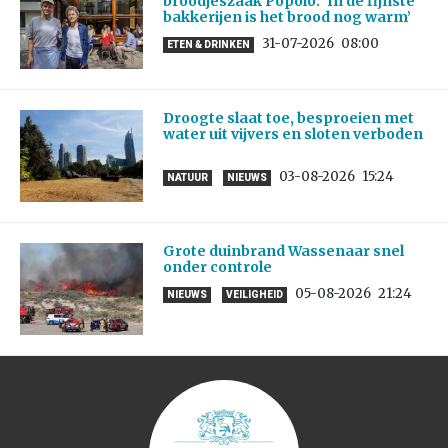
broodjeszaak Popolo: ‘In de fijnste
bakkerijen is het brood nog warm’
31-07-2026
08:00
ETEN & DRINKEN
Droogte slaat toe, besproeien met
water uit vijvers en sloten verboden
03-08-2026
15:24
NATUUR
NIEUWS
Grote duinbrand Wassenaar snel
onder controle
05-08-2026
21:24
NIEUWS
VEILIGHEID