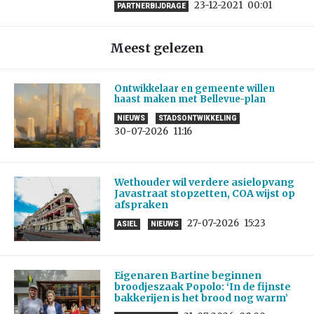
23-12-2021
00:01
PARTNERBIJDRAGE
Meest gelezen
Ontwikkelaar en gemeente willen
haast maken met Bellevue-plan
NIEUWS
STADSONTWIKKELING
30-07-2026
11:16
Wethouder wil verdere asielopvang
Javastraat stopzetten, COA wijst op
afspraken
27-07-2026
15:23
ASIEL
NIEUWS
Eigenaren Bartine beginnen
broodjeszaak Popolo: ‘In de fijnste
bakkerijen is het brood nog warm’