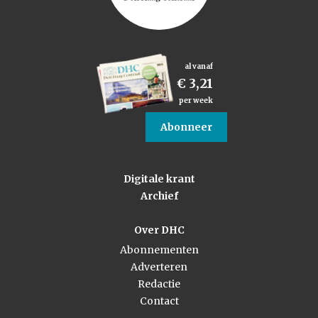
al vanaf
€ 3,21
per week
Abonneer
Digitale krant
Archief
Over DHC
Abonnementen
Adverteren
Redactie
Contact