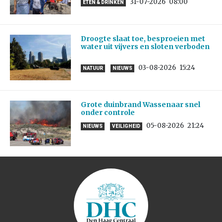
31-07-2026
08:00
ETEN & DRINKEN
Droogte slaat toe, besproeien met
water uit vijvers en sloten verboden
03-08-2026
15:24
NATUUR
NIEUWS
Grote duinbrand Wassenaar snel
onder controle
05-08-2026
21:24
NIEUWS
VEILIGHEID