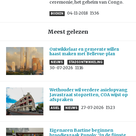
ceremonie, het geheim van Congo.
04-11-2018
15:36
BOEKEN
Meest gelezen
Ontwikkelaar en gemeente willen
haast maken met Bellevue-plan
NIEUWS
STADSONTWIKKELING
30-07-2026
11:16
Wethouder wil verdere asielopvang
Javastraat stopzetten, COA wijst op
afspraken
27-07-2026
15:23
ASIEL
NIEUWS
Eigenaren Bartine beginnen
broodjeszaak Popolo: ‘In de fijnste