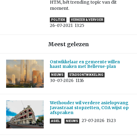
HTM, hét trending topic van dit
moment.
POLITIEK
VERKEER & VERVOER
26-07-2021
13:25
Meest gelezen
Ontwikkelaar en gemeente willen
haast maken met Bellevue-plan
NIEUWS
STADSONTWIKKELING
30-07-2026
11:16
Wethouder wil verdere asielopvang
Javastraat stopzetten, COA wijst op
afspraken
27-07-2026
15:23
ASIEL
NIEUWS