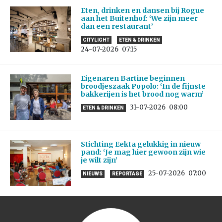
Eten, drinken en dansen bij Rogue
aan het Buitenhof: ‘We zijn meer
dan een restaurant’
CITYLIGHT
ETEN & DRINKEN
24-07-2026
07:15
Eigenaren Bartine beginnen
broodjeszaak Popolo: ‘In de fijnste
bakkerijen is het brood nog warm’
31-07-2026
08:00
ETEN & DRINKEN
Stichting Eekta gelukkig in nieuw
pand: ‘Je mag hier gewoon zijn wie
je wilt zijn’
25-07-2026
07:00
NIEUWS
REPORTAGE