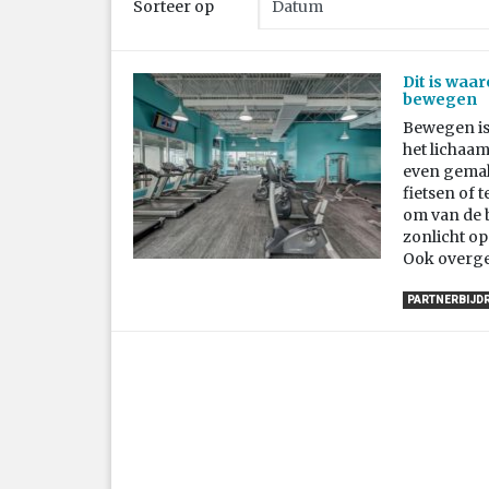
Sorteer op
Dit is waa
bewegen
Bewegen is 
het lichaam
even gemakk
fietsen of 
om van de 
zonlicht op
Ook overgew
PARTNERBIJD