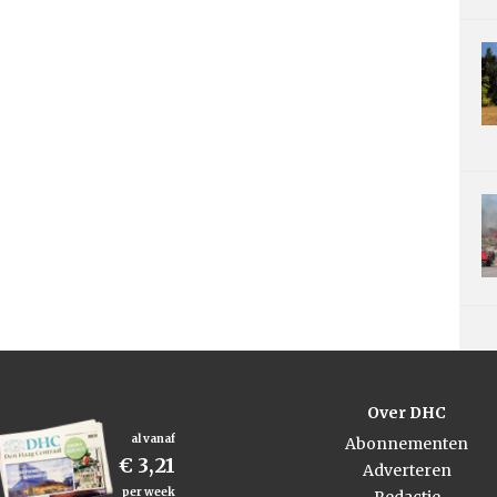
Over DHC
al vanaf
Abonnementen
€ 3,21
Adverteren
per week