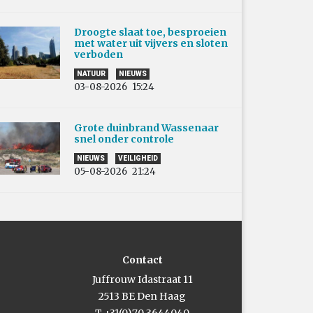
Droogte slaat toe, besproeien
met water uit vijvers en sloten
verboden
NATUUR
NIEUWS
03-08-2026
15:24
Grote duinbrand Wassenaar
snel onder controle
NIEUWS
VEILIGHEID
05-08-2026
21:24
Contact
Juffrouw Idastraat 11
2513 BE Den Haag