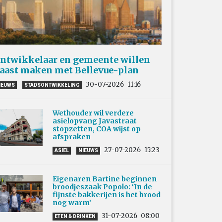
ntwikkelaar en gemeente willen
aast maken met Bellevue-plan
30-07-2026
11:16
IEUWS
STADSONTWIKKELING
Wethouder wil verdere
asielopvang Javastraat
stopzetten, COA wijst op
afspraken
27-07-2026
15:23
ASIEL
NIEUWS
Eigenaren Bartine beginnen
broodjeszaak Popolo: ‘In de
fijnste bakkerijen is het brood
nog warm’
31-07-2026
08:00
ETEN & DRINKEN