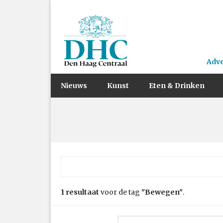
Adv
Nieuws
Kunst
Eten & Drinken
Zoek naar:
1 resultaat
voor de tag
"Bewegen"
.