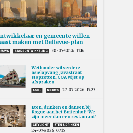
ntwikkelaar en gemeente willen
aast maken met Bellevue-plan
30-07-2026
11:16
IEUWS
STADSONTWIKKELING
Wethouder wil verdere
asielopvang Javastraat
stopzetten, COA wijst op
afspraken
27-07-2026
15:23
ASIEL
NIEUWS
Eten, drinken en dansen bij
Rogue aan het Buitenhof: ‘We
zijn meer dan een restaurant’
CITYLIGHT
ETEN & DRINKEN
24-07-2026
07:15