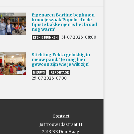
Eigenaren Bartine beginnen
broodjeszaak Popolo: ‘In de
fijnste bakkerijen is het brood
nog warm’
31-07-2026
08:00
ETEN & DRINKEN
Stichting Eekta gelukkig in
nieuw pand: ‘Je mag hier
gewoon zijn wie je wilt zijn’
NIEUWS
REPORTAGE
25-07-2026
07:00
Contact
Juffrouw Idastraat 11
2513 BE Den Haag