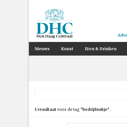
Adv
Nieuws
Kunst
Eten & Drinken
Zoek naar:
1 resultaat
voor de tag
"bedrijfsuitje"
.