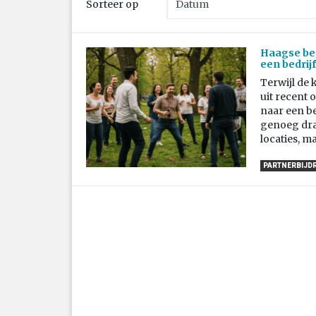
Sorteer op
Haagse bed
een bedrijf
Terwijl de 
uit recent
naar een be
genoeg draa
locaties, m
PARTNERBIJD