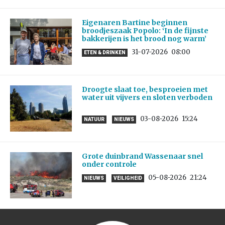
Eigenaren Bartine beginnen
broodjeszaak Popolo: ‘In de fijnste
bakkerijen is het brood nog warm’
31-07-2026
08:00
ETEN & DRINKEN
Droogte slaat toe, besproeien met
water uit vijvers en sloten verboden
03-08-2026
15:24
NATUUR
NIEUWS
Grote duinbrand Wassenaar snel
onder controle
05-08-2026
21:24
NIEUWS
VEILIGHEID