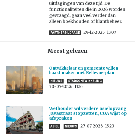
uitdagingen van deze tijd. De
functionaliteiten die in 2026 worden
gevraagd, gaan veel verder dan
alleen boekhouden of klantbeheer.
29-12-2025
15:07
PARTNERBIJDRAGE
Meest gelezen
Ontwikkelaar en gemeente willen
haast maken met Bellevue-plan
NIEUWS
STADSONTWIKKELING
30-07-2026
11:16
Wethouder wil verdere asielopvang
Javastraat stopzetten, COA wijst op
afspraken
27-07-2026
15:23
ASIEL
NIEUWS