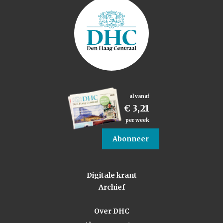
al vanaf
€ 3,21
per week
Abonneer
Digitale krant
Archief
Over DHC