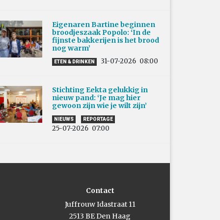
Eigenaren Bartine beginnen
broodjeszaak Popolo: ‘In de
fijnste bakkerijen is het brood
nog warm’
31-07-2026
08:00
ETEN & DRINKEN
Stichting Eekta gelukkig in
nieuw pand: ‘Je mag hier
gewoon zijn wie je wilt zijn’
NIEUWS
REPORTAGE
25-07-2026
07:00
Contact
Juffrouw Idastraat 11
2513 BE Den Haag