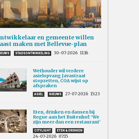
ntwikkelaar en gemeente willen
aast maken met Bellevue-plan
30-07-2026
11:16
IEUWS
STADSONTWIKKELING
Wethouder wil verdere
asielopvang Javastraat
stopzetten, COA wijst op
afspraken
27-07-2026
15:23
ASIEL
NIEUWS
Eten, drinken en dansen bij
Rogue aan het Buitenhof: ‘We
zijn meer dan een restaurant’
CITYLIGHT
ETEN & DRINKEN
24-07-2026
07:15