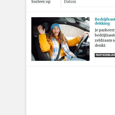
Sorteer op
Bedrijfsaut
dekking
Je parkeert 
bedrijfsaut
zeldzaam s
denkt.
PARTNERBIJD