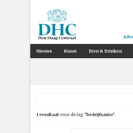
Adv
Nieuws
Kunst
Eten & Drinken
Zoek naar:
1 resultaat
voor de tag
"bedrijfsauto"
.