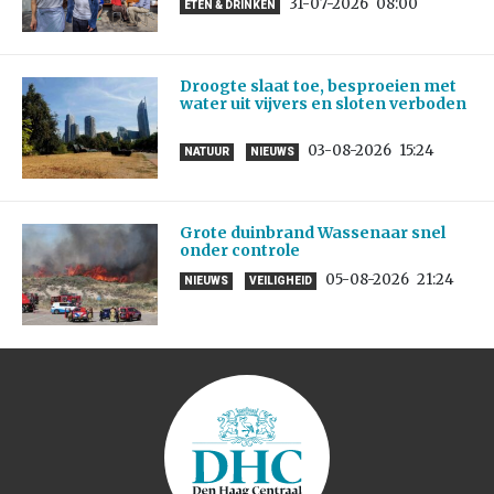
31-07-2026
08:00
ETEN & DRINKEN
Droogte slaat toe, besproeien met
water uit vijvers en sloten verboden
03-08-2026
15:24
NATUUR
NIEUWS
Grote duinbrand Wassenaar snel
onder controle
05-08-2026
21:24
NIEUWS
VEILIGHEID