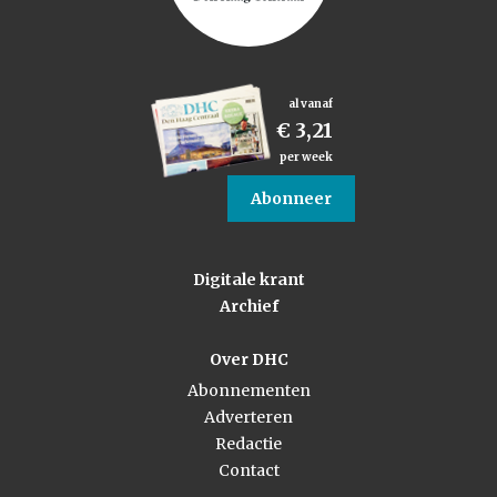
al vanaf
€ 3,21
per week
Abonneer
Digitale krant
Archief
Over DHC
Abonnementen
Adverteren
Redactie
Contact