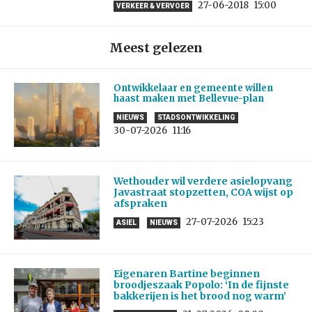
27-06-2018
15:00
VERKEER & VERVOER
Meest gelezen
Ontwikkelaar en gemeente willen
haast maken met Bellevue-plan
NIEUWS
STADSONTWIKKELING
30-07-2026
11:16
Wethouder wil verdere asielopvang
Javastraat stopzetten, COA wijst op
afspraken
27-07-2026
15:23
ASIEL
NIEUWS
Eigenaren Bartine beginnen
broodjeszaak Popolo: ‘In de fijnste
bakkerijen is het brood nog warm’