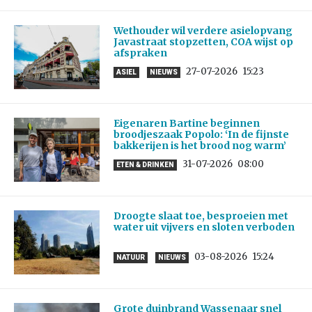
Wethouder wil verdere asielopvang
Javastraat stopzetten, COA wijst op
afspraken
27-07-2026
15:23
ASIEL
NIEUWS
Eigenaren Bartine beginnen
broodjeszaak Popolo: ‘In de fijnste
bakkerijen is het brood nog warm’
31-07-2026
08:00
ETEN & DRINKEN
Droogte slaat toe, besproeien met
water uit vijvers en sloten verboden
03-08-2026
15:24
NATUUR
NIEUWS
Grote duinbrand Wassenaar snel