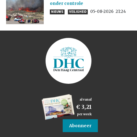
onder controle
05-08-2026
21:24
NIEUWS
VEILIGHEID
al vanaf
€ 3,21
per week
Abonneer