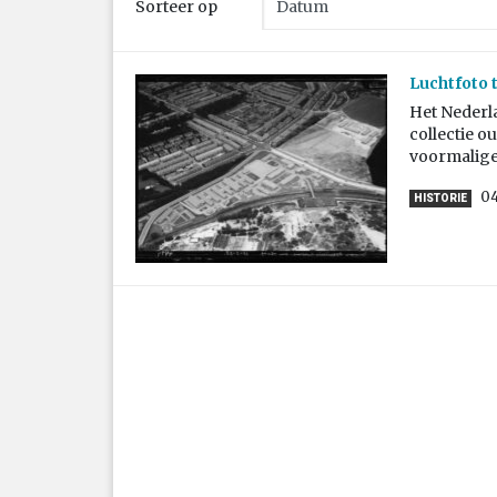
Sorteer op
Luchtfoto
Het Nederla
collectie o
voormalige
04
HISTORIE