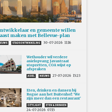
ntwikkelaar en gemeente willen
aast maken met Bellevue-plan
30-07-2026
11:16
IEUWS
STADSONTWIKKELING
Wethouder wil verdere
asielopvang Javastraat
stopzetten, COA wijst op
afspraken
27-07-2026
15:23
ASIEL
NIEUWS
Eten, drinken en dansen bij
Rogue aan het Buitenhof: ‘We
zijn meer dan een restaurant’
CITYLIGHT
ETEN & DRINKEN
24-07-2026
07:15