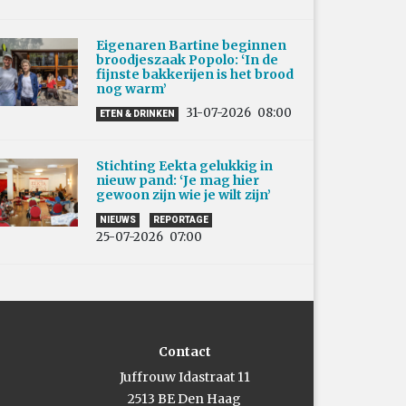
Eigenaren Bartine beginnen
broodjeszaak Popolo: ‘In de
fijnste bakkerijen is het brood
nog warm’
31-07-2026
08:00
ETEN & DRINKEN
Stichting Eekta gelukkig in
nieuw pand: ‘Je mag hier
gewoon zijn wie je wilt zijn’
NIEUWS
REPORTAGE
25-07-2026
07:00
Contact
Juffrouw Idastraat 11
2513 BE Den Haag