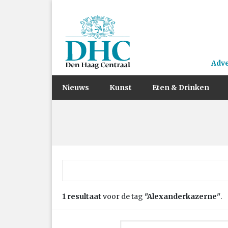
Adv
Nieuws
Kunst
Eten & Drinken
Zoek naar:
1 resultaat
voor de tag
"Alexanderkazerne"
.