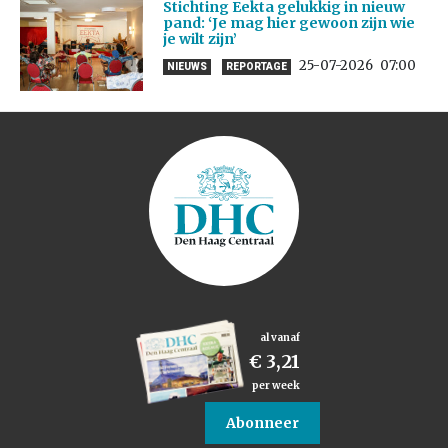
Stichting Eekta gelukkig in nieuw
pand: ‘Je mag hier gewoon zijn wie
je wilt zijn’
25-07-2026
07:00
NIEUWS
REPORTAGE
al vanaf
€ 3,21
per week
Abonneer