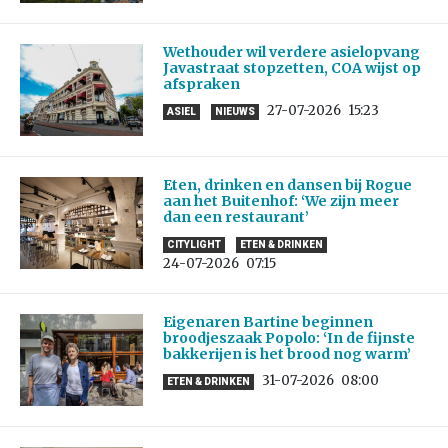
Wethouder wil verdere asielopvang
Javastraat stopzetten, COA wijst op
afspraken
27-07-2026
15:23
ASIEL
NIEUWS
Eten, drinken en dansen bij Rogue
aan het Buitenhof: ‘We zijn meer
dan een restaurant’
CITYLIGHT
ETEN & DRINKEN
24-07-2026
07:15
Eigenaren Bartine beginnen
broodjeszaak Popolo: ‘In de fijnste
bakkerijen is het brood nog warm’
31-07-2026
08:00
ETEN & DRINKEN