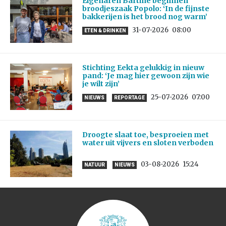
Eigenaren Bartine beginnen
broodjeszaak Popolo: ‘In de fijnste
bakkerijen is het brood nog warm’
31-07-2026
08:00
ETEN & DRINKEN
Stichting Eekta gelukkig in nieuw
pand: ‘Je mag hier gewoon zijn wie
je wilt zijn’
25-07-2026
07:00
NIEUWS
REPORTAGE
Droogte slaat toe, besproeien met
water uit vijvers en sloten verboden
03-08-2026
15:24
NATUUR
NIEUWS