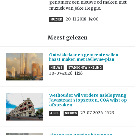
genomen: een nieuwe cd maken met
muziek van Jake Heggie.
20-11-2018
14:00
MUZIEK
Meest gelezen
Ontwikkelaar en gemeente willen
haast maken met Bellevue-plan
NIEUWS
STADSONTWIKKELING
30-07-2026
11:16
Wethouder wil verdere asielopvang
Javastraat stopzetten, COA wijst op
afspraken
27-07-2026
15:23
ASIEL
NIEUWS