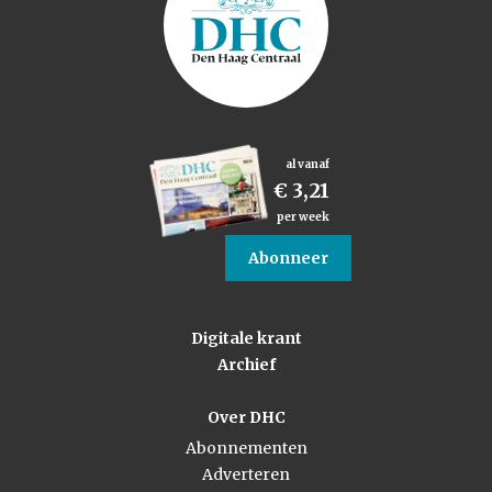
al vanaf
€ 3,21
per week
Abonneer
Digitale krant
Archief
Over DHC
Abonnementen
Adverteren