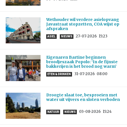
Wethouder wil verdere asielopvang
Javastraat stopzetten, COA wijst op
afspraken
27-07-2026
15:23
ASIEL
NIEUWS
Eigenaren Bartine beginnen
broodjeszaak Popolo: ‘In de fijnste
bakkerijen is het brood nog warm’
31-07-2026
08:00
ETEN & DRINKEN
Droogte slaat toe, besproeien met
water uit vijvers en sloten verboden
03-08-2026
15:24
NATUUR
NIEUWS