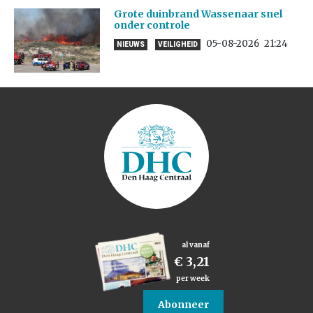
Grote duinbrand Wassenaar snel
onder controle
05-08-2026
21:24
NIEUWS
VEILIGHEID
al vanaf
€ 3,21
per week
Abonneer