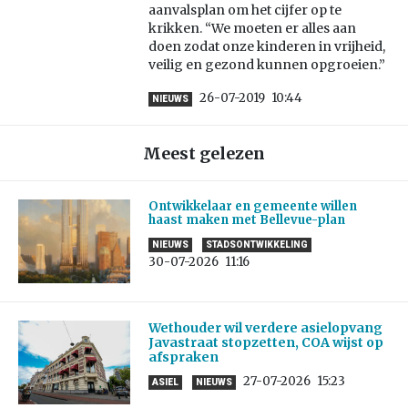
aanvalsplan om het cijfer op te
krikken. “We moeten er alles aan
doen zodat onze kinderen in vrijheid,
veilig en gezond kunnen opgroeien.”
26-07-2019
10:44
NIEUWS
Meest gelezen
Ontwikkelaar en gemeente willen
haast maken met Bellevue-plan
NIEUWS
STADSONTWIKKELING
30-07-2026
11:16
Wethouder wil verdere asielopvang
Javastraat stopzetten, COA wijst op
afspraken
27-07-2026
15:23
ASIEL
NIEUWS