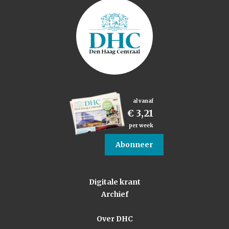
al vanaf
€ 3,21
per week
Abonneer
Digitale krant
Archief
Over DHC