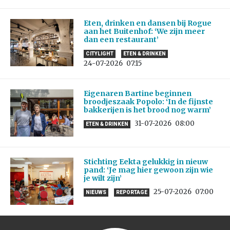
Eten, drinken en dansen bij Rogue
aan het Buitenhof: ‘We zijn meer
dan een restaurant’
CITYLIGHT
ETEN & DRINKEN
24-07-2026
07:15
Eigenaren Bartine beginnen
broodjeszaak Popolo: ‘In de fijnste
bakkerijen is het brood nog warm’
31-07-2026
08:00
ETEN & DRINKEN
Stichting Eekta gelukkig in nieuw
pand: ‘Je mag hier gewoon zijn wie
je wilt zijn’
25-07-2026
07:00
NIEUWS
REPORTAGE