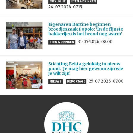
CITYLIGHT
ETEN & DRINKEN
24-07-2026
07:15
Eigenaren Bartine beginnen
broodjeszaak Popolo: ‘In de fijnste
bakkerijen is het brood nog warm’
31-07-2026
08:00
ETEN & DRINKEN
Stichting Eekta gelukkig in nieuw
pand: ‘Je mag hier gewoon zijn wie
je wilt zijn’
25-07-2026
07:00
NIEUWS
REPORTAGE