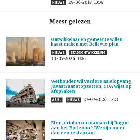
29-06-2018
13:38
NIEUWS
Meest gelezen
Ontwikkelaar en gemeente willen
haast maken met Bellevue-plan
NIEUWS
STADSONTWIKKELING
30-07-2026
11:16
Wethouder wil verdere asielopvang
Javastraat stopzetten, COA wijst op
afspraken
27-07-2026
15:23
ASIEL
NIEUWS
Eten, drinken en dansen bij Rogue
aan het Buitenhof: ‘We zijn meer
dan een restaurant’