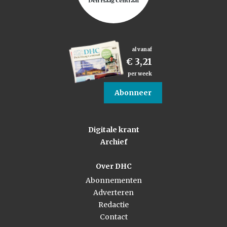
al vanaf
€ 3,21
per week
Abonneer
Digitale krant
Archief
Over DHC
Abonnementen
Adverteren
Redactie
Contact