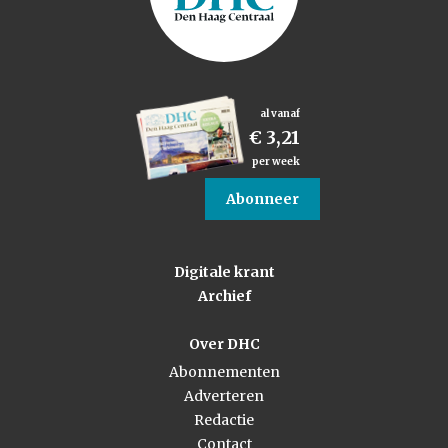
al vanaf
€ 3,21
per week
Abonneer
Digitale krant
Archief
Over DHC
Abonnementen
Adverteren
Redactie
Contact