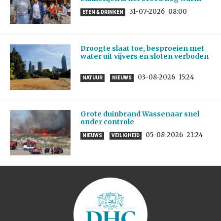
31-07-2026
08:00
ETEN & DRINKEN
Droogte slaat toe, besproeien met
water uit vijvers en sloten verboden
03-08-2026
15:24
NATUUR
NIEUWS
Grote duinbrand Wassenaar snel
onder controle
05-08-2026
21:24
NIEUWS
VEILIGHEID