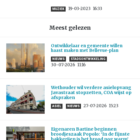
19-03-2023
16:33
MUZIEK
Meest gelezen
Ontwikkelaar en gemeente willen
haast maken met Bellevue-plan
NIEUWS
STADSONTWIKKELING
30-07-2026
11:16
Wethouder wil verdere asielopvang
Javastraat stopzetten, COA wijst op
afspraken
27-07-2026
15:23
ASIEL
NIEUWS
Eigenaren Bartine beginnen
broodjeszaak Popolo: ‘In de fijnste
bakkerijen is het brood nog warm’