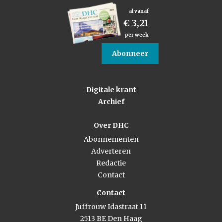
al vanaf
€ 3,21
per week
Abonneer
Digitale krant
Archief
Over DHC
Abonnementen
Adverteren
Redactie
Contact
Contact
Juffrouw Idastraat 11
2513 BE Den Haag