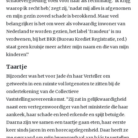
schadevergoeding voelt voor haar als rechtmatig. ‘Ik krijg
waarop ik recht heb,’ zegt zij, ‘nadat mij alles is afgenomen
en mijn gezin zoveel schade is berokkend. Maar veel
belangrijker is het om weer als volwaardig inwoner van
Nederland te worden gezien, het label ‘fraudeur’ is nu
verdwenen, bij het BKR (Bureau Krediet Registratie, red.)
staat geen kruisje meer achter mijn naam en die van mijn
kinderen’.”
Taartje
Bijzonder was het voor Jade én haar Verteller om
getweeën in een ruimte vol lotgenoten te zitten bij de
ondertekening van de Collectieve
Vaststellingsovereenkomst. “Zij zat in gelijkwaardigheid
naast een vertegenwoordiger van het ministerie die haar
aankeek, haar schade en leed erkende en spijt betuigde.
Daarna zijn we samen een taartje gaan eten, haar eerste
keer sinds jaren in een horecagelegenheid. Daar heeft ze
me gevraagd om mijn levensverhaal aan háár te vertellen.