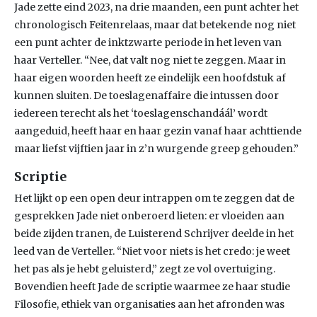
Jade zette eind 2023, na drie maanden, een punt achter het
chronologisch Feitenrelaas, maar dat betekende nog niet
een punt achter de inktzwarte periode in het leven van
haar Verteller. “Nee, dat valt nog niet te zeggen. Maar in
haar eigen woorden heeft ze eindelijk een hoofdstuk af
kunnen sluiten. De toeslagenaffaire die intussen door
iedereen terecht als het ‘toeslagenschandáál’ wordt
aangeduid, heeft haar en haar gezin vanaf haar achttiende
maar liefst vijftien jaar in z’n wurgende greep gehouden.”
Scriptie
Het lijkt op een open deur intrappen om te zeggen dat de
gesprekken Jade niet onberoerd lieten: er vloeiden aan
beide zijden tranen, de Luisterend Schrijver deelde in het
leed van de Verteller. “Niet voor niets is het credo: je weet
het pas als je hebt geluisterd,” zegt ze vol overtuiging.
Bovendien heeft Jade de scriptie waarmee ze haar studie
Filosofie, ethiek van organisaties aan het afronden was