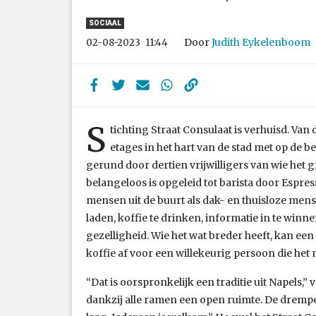
SOCIAAL
Door
Judith Eykelenboom
02-08-2023
11:44
S
tichting Straat Consulaat is verhuisd. Va
etages in het hart van de stad met op de 
gerund door dertien vrijwilligers van wie het g
belangeloos is opgeleid tot barista door Espres
mensen uit de buurt als dak- en thuisloze me
laden, koffie te drinken, informatie in te win
gezelligheid. Wie het wat breder heeft, kan een
koffie af voor een willekeurig persoon die het
“Dat is oorspronkelijk een traditie uit Napels,” ve
dankzij alle ramen een open ruimte. De drempel 