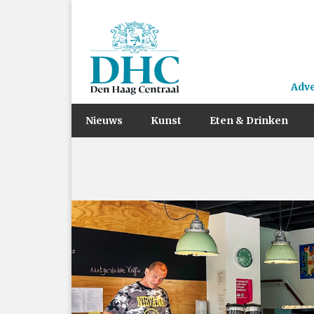
Adv
Nieuws
Kunst
Eten & Drinken