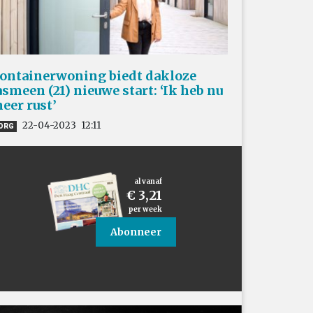
ontainerwoning biedt dakloze
asmeen (21) nieuwe start: ‘Ik heb nu
eer rust’
22-04-2023
12:11
ORG
al vanaf
€ 3,21
per week
Abonneer