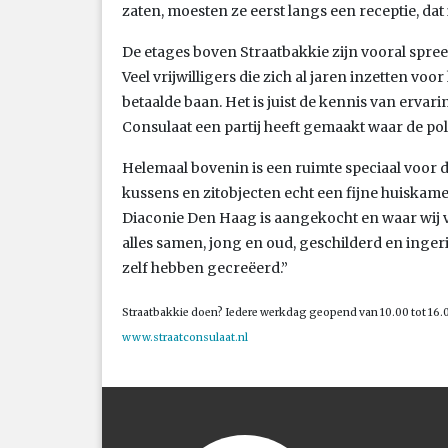
zaten, moesten ze eerst langs een receptie, dat i
De etages boven Straatbakkie zijn vooral spre
Veel vrijwilligers die zich al jaren inzetten vo
betaalde baan. Het is juist de kennis van erva
Consulaat een partij heeft gemaakt waar de po
Helemaal bovenin is een ruimte speciaal voor d
kussens en zitobjecten echt een fijne huiskamer
Diaconie Den Haag is aangekocht en waar wij 
alles samen, jong en oud, geschilderd en ingeric
zelf hebben gecreëerd.”
Straatbakkie doen? Iedere werkdag geopend van 10.00 tot 16.00
www.straatconsulaat.nl