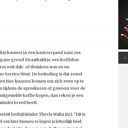
n drie kamers in een kantoorpand naar zes
begane grond Straatbakkie, een koffiebar
ros ooit dak- of thuisloos was en nu
so Service West. De bedoeling is dat zowel
nsen hier kunnen komen om zich even op te
nen tijdens de spreekuren of gewoon voor de
 uitgestelde koffie kopen, dan reken je een
 minder breed heeft.
rtelt bedrijfsleider Thecla Walta (62). “Dit is
om hier binnen te lopen is letterlijk heel