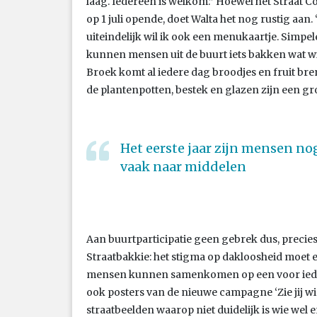
laag. Iedereen is welkom.” Hoewel het Straat C
op 1 juli opende, doet Walta het nog rustig aan
uiteindelijk wil ik ook een menukaartje. Simpele
kunnen mensen uit de buurt iets bakken wat w
Broek komt al iedere dag broodjes en fruit bren
de plantenpotten, bestek en glazen zijn een grot
Het eerste jaar zijn mensen no
vaak naar middelen
Aan buurtparticipatie geen gebrek dus, precie
Straatbakkie: het stigma op dakloosheid moet e
mensen kunnen samenkomen op een voor ieder
ook posters van de nieuwe campagne ‘Zie jij wie
straatbeelden waarop niet duidelijk is wie wel 