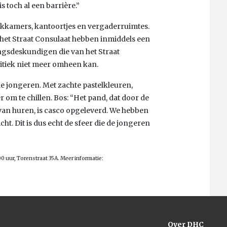
s toch al een barrière.”
ekkamers, kantoortjes en vergaderruimtes.
or het Straat Consulaat hebben inmiddels een
ringsdeskundigen die van het Straat
litiek niet meer omheen kan.
e jongeren. Met zachte pastelkleuren,
 om te chillen. Bos: “Het pand, dat door de
van huren, is casco opgeleverd. We hebben
ht. Dit is dus echt de sfeer die de jongeren
 uur, Torenstraat 35A. Meer informatie:
Over DHC