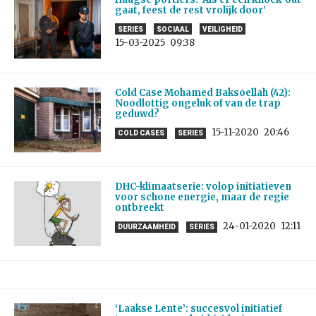
gaat, feest de rest vrolijk door’
SERIES
SOCIAAL
VEILIGHEID
15-03-2025
09:38
Cold Case Mohamed Baksoellah (42):
Noodlottig ongeluk of van de trap
geduwd?
15-11-2020
20:46
COLD CASES
SERIES
DHC-klimaatserie: volop initiatieven
voor schone energie, maar de regie
ontbreekt
24-01-2020
12:11
DUURZAAMHEID
SERIES
‘Laakse Lente’: succesvol initiatief