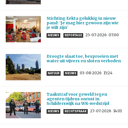
Stichting Eekta gelukkig in nieuw
pand: ‘Je mag hier gewoon zijn wie
je wilt zijn’
25-07-2026
07:00
NIEUWS
REPORTAGE
Droogte slaat toe, besproeien met
water uit vijvers en sloten verboden
03-08-2026
15:24
NATUUR
NIEUWS
Taakstraf voor geweld tegen
agenten tijdens onrust in
Schilderswijk na WK-wedstrijd
27-07-2026
14:01
NIEUWS
RECHTSPRAAK