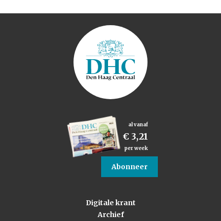
al vanaf
€ 3,21
per week
Abonneer
Digitale krant
Archief