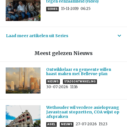
tegen eenzaamheid (video)
15-11-2019
06:25
SERIES
Laad meer artikelen uit Series
Meest gelezen Nieuws
Ontwikkelaar en gemeente willen
haast maken met Bellevue-plan
NIEUWS
STADSONTWIKKELING
30-07-2026
11:16
Wethouder wil verdere asielopvang
Javastraat stopzetten, COA wijst op
afspraken
27-07-2026
15:23
ASIEL
NIEUWS