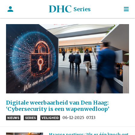
Series
Digitale weerbaarheid van Den Haag:
‘Cybersecurity is een wapenwedloop’
06-12-2025
07:13
NIEUWS
SERIES
VEILIGHEID
Haagse portiers: ‘Als er één knock-out