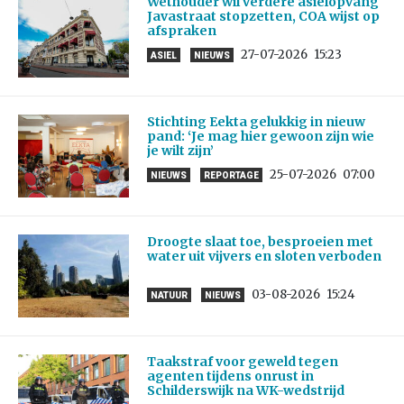
Wethouder wil verdere asielopvang
Javastraat stopzetten, COA wijst op
afspraken
27-07-2026
15:23
ASIEL
NIEUWS
Stichting Eekta gelukkig in nieuw
pand: ‘Je mag hier gewoon zijn wie
je wilt zijn’
25-07-2026
07:00
NIEUWS
REPORTAGE
Droogte slaat toe, besproeien met
water uit vijvers en sloten verboden
03-08-2026
15:24
NATUUR
NIEUWS
Taakstraf voor geweld tegen
agenten tijdens onrust in
Schilderswijk na WK-wedstrijd