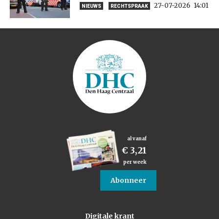
27-07-2026
14:01
NIEUWS
RECHTSPRAAK
al vanaf
€ 3,21
per week
Abonneer
Digitale krant