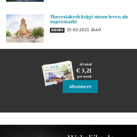
Theresiakerk krijgt nieuw leven als
supermarkt
15-02-2021
14:40
NIEUWS
al vanaf
€ 3,21
per week
Abonneer