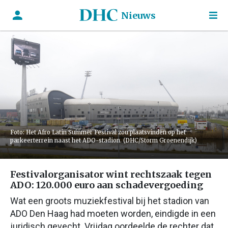
Nieuws
Foto: Het Afro Latin Summer Festival zou plaatsvinden op het
parkeerterrein naast het ADO-stadion. (DHC/Storm Groenendijk)
Festivalorganisator wint rechtszaak tegen
ADO: 120.000 euro aan schadevergoeding
Wat een groots muziekfestival bij het stadion van
ADO Den Haag had moeten worden, eindigde in een
juridisch gevecht. Vrijdag oordeelde de rechter dat