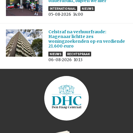
onderdrukt, blijven we hier’
INTERNATIONAAL
NIEUWS
05-08-2026
14:00
Celstraf na verhuurfraude:
Hagenaar lichtte zes
woningzoekenden op en verdiende
21.600 euro
NIEUWS
RECHTSPRAAK
06-08-2026
10:13