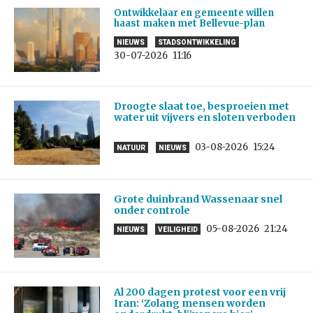
Ontwikkelaar en gemeente willen
haast maken met Bellevue-plan
NIEUWS
STADSONTWIKKELING
30-07-2026
11:16
Droogte slaat toe, besproeien met
water uit vijvers en sloten verboden
03-08-2026
15:24
NATUUR
NIEUWS
Grote duinbrand Wassenaar snel
onder controle
05-08-2026
21:24
NIEUWS
VEILIGHEID
Al 200 dagen protest voor een vrij
Iran: ‘Zolang mensen worden